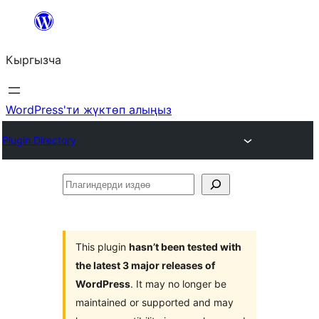
Мазмунга
өтүү
Кыргызча
WordPress'ти жүктөп алыңыз
Plugin Directory
Плагиндерди
издөө
This plugin
hasn’t been tested with
the latest 3 major releases of
WordPress
. It may no longer be
maintained or supported and may