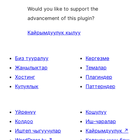
Would you like to support the
advancement of this plugin?
Кайрымдуулук кылуу
Биз тууралуу
Көргөзмө
Жаңылыктар
Темалар
Хостинг
Плагиндер
Купуялык
Паттерндер
Үйрөнүү
Кошулуу
Колдоо
Иш-чаралар
Иштеп чыгуучулар
Кайрымдуулук
↗