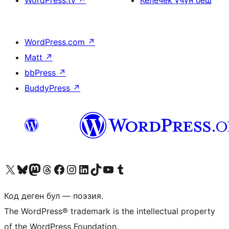
WordPress.tv
↗
Келечек үчүн беш
WordPress.com
↗
Matt
↗
bbPress
↗
BuddyPress
↗
Visit our X (formerly Twitter) account
Visit our Bluesky account
Биздин Mastodon түрмөгүбүзгө баш багыңыз
Visit our Threads account
Биздин Facebook баракчабызга кириңиз
Биздин Instagram баракчабызга баш багыңыз
Биздин LinkedIn баракчабызга баш багыңыз
Visit our TikTok account
Visit our YouTube channel
Visit our Tumblr account
Код деген бул — поэзия.
The WordPress® trademark is the intellectual property
of the WordPress Foundation.