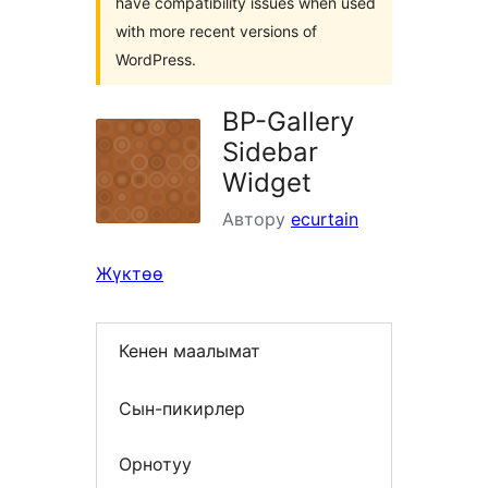
have compatibility issues when used
with more recent versions of
WordPress.
BP-Gallery
Sidebar
Widget
Автору
ecurtain
Жүктөө
Кенен маалымат
Сын-пикирлер
Орнотуу