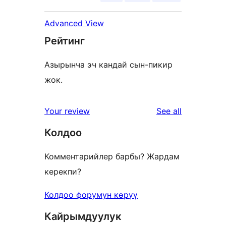
Advanced View
Рейтинг
Азырынча эч кандай сын-пикир
жок.
reviews
Your review
See all
Колдоо
Комментарийлер барбы? Жардам
керекпи?
Колдоо форумун көрүү
Кайрымдуулук