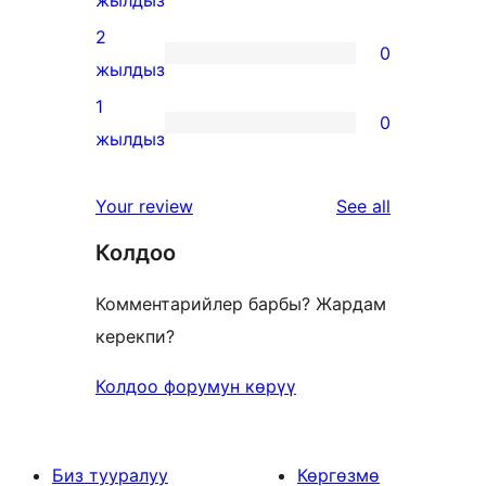
жылдыз
reviews
3-
2
0
star
0
жылдыз
reviews
2-
1
0
star
0
жылдыз
reviews
1-
star
reviews
Your review
See all
reviews
Колдоо
Комментарийлер барбы? Жардам
керекпи?
Колдоо форумун көрүү
Биз тууралуу
Көргөзмө