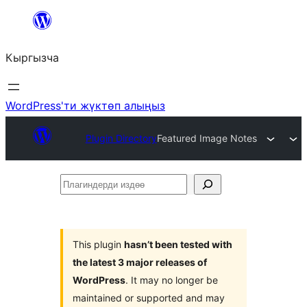
Мазмунга
өтүү
Кыргызча
WordPress'ти жүктөп алыңыз
Plugin Directory
Featured Image Notes
Плагиндерди
издөө
This plugin
hasn’t been tested with
the latest 3 major releases of
WordPress
. It may no longer be
maintained or supported and may