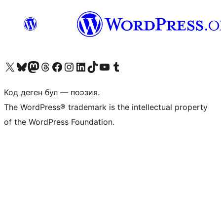
Visit our X (formerly Twitter) account
Visit our Bluesky account
Биздин Mastodon түрмөгүбүзгө баш багыңыз
Visit our Threads account
Биздин Facebook баракчабызга кириңиз
Биздин Instagram баракчабызга баш багыңыз
Биздин LinkedIn баракчабызга баш багыңыз
Visit our TikTok account
Visit our YouTube channel
Visit our Tumblr account
Код деген бул — поэзия.
The WordPress® trademark is the intellectual property
of the WordPress Foundation.