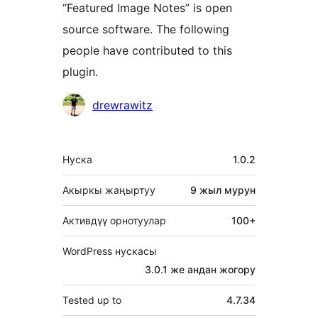
“Featured Image Notes” is open
source software. The following
people have contributed to this
plugin.
Мүчөлөрү
drewrawitz
Мета
Нуска
1.0.2
Акыркы жаңыртуу
9 жыл
мурун
Активдүү орнотуулар
100+
WordPress нускасы
3.0.1 же андан жогору
Tested up to
4.7.34