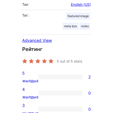
Тил
English (US)
Тег:
featured image
meta box
notes
Advanced View
Рейтинг
5
out of 5 stars.
5
2
2
жылдыз
5-
4
0
star
0
жылдыз
reviews
4-
3
0
star
0