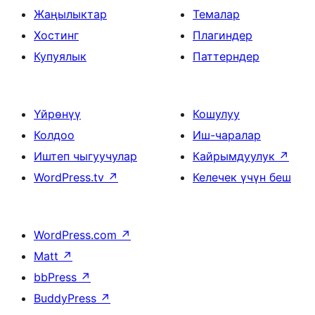
Жаңылыктар
Темалар
Хостинг
Плагиндер
Купуялык
Паттерндер
Үйрөнүү
Кошулуу
Колдоо
Иш-чаралар
Иштеп чыгуучулар
Кайрымдуулук
↗
WordPress.tv
↗
Келечек үчүн беш
WordPress.com
↗
Matt
↗
bbPress
↗
BuddyPress
↗