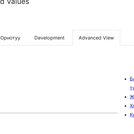
ld Values
Орнотуу
Development
Advanced View
Б
т
Ж
Х
К