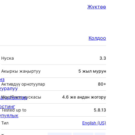
Жүктөө
Колдоо
Мета
Нуска
3.3
Акыркы жаңыртуу
5 жыл
мурун
из
Активдүү орнотуулар
80+
ууралуу
аңылыктар
WordPress нускасы
4.6 же андан жогору
остинг
Tested up to
5.8.13
упуялык
Тил
English (US)