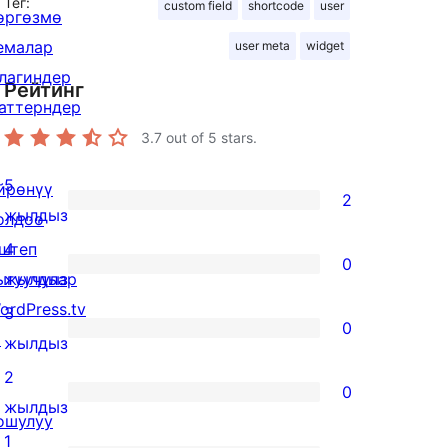
Тег:
custom field
shortcode
user
өргөзмө
емалар
user meta
widget
лагиндер
Рейтинг
аттерндер
3.7
out of 5 stars.
5
йрөнүү
2
2
жылдыз
олдоо
5-
штеп
4
0
star
0
ыгуучулар
жылдыз
reviews
4-
ordPress.tv
3
0
star
↗
0
жылдыз
reviews
3-
2
0
star
0
жылдыз
ошулуу
reviews
2-
1