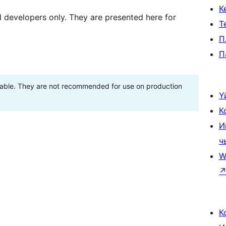
К
d developers only. They are presented here for
Т
П
П
stable. They are not recommended for use on production
Ү
К
И
ч
W
К