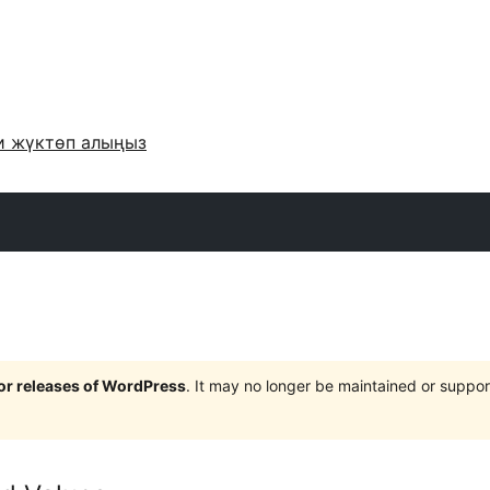
и жүктөп алыңыз
jor releases of WordPress
. It may no longer be maintained or supp