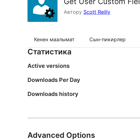
Get User Custom Fie
Автору
Scott Reilly
Кенен маалымат
Сын-пикирлер
Статистика
Active versions
Downloads Per Day
Downloads history
Advanced Options