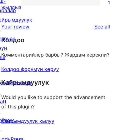
ш-
1
star
1
жылдыз
аралар
reviews
1-
айрымдуулук
star
reviews
Your review
See all
↗
review
елечек
Колдоо
чүн
Комментарийлер барбы? Жардам керекпи?
еш
Колдоо форумун көрүү
Кайрымдуулук
ordPress.com
↗
Would you like to support the advancement
att
of this plugin?
↗
bPress
Кайрымдуулук кылуу
↗
uddyPress