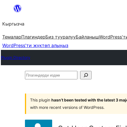
Мазмунга
өтүү
Кыргызча
Темалар
Плагиндер
Биз тууралуу
Байланыш
WordPress'т
WordPress'ти жүктөп алыңыз
Plugin Directory
Плагиндерди
издөө
This plugin
hasn’t been tested with the latest 3 ma
with more recent versions of WordPress.