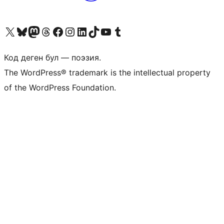
Visit our X (formerly Twitter) account
Visit our Bluesky account
Биздин Mastodon түрмөгүбүзгө баш багыңыз
Visit our Threads account
Биздин Facebook баракчабызга кириңиз
Биздин Instagram баракчабызга баш багыңыз
Биздин LinkedIn баракчабызга баш багыңыз
Visit our TikTok account
Visit our YouTube channel
Visit our Tumblr account
Код деген бул — поэзия.
The WordPress® trademark is the intellectual property
of the WordPress Foundation.