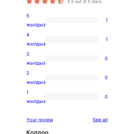
4.5
out of 5 stars.
5
1
1
жылдыз
5-
4
1
star
1
жылдыз
review
4-
3
0
star
0
жылдыз
review
3-
2
0
star
0
жылдыз
reviews
2-
1
0
star
0
жылдыз
reviews
1-
star
reviews
Your review
See all
reviews
Колдоо