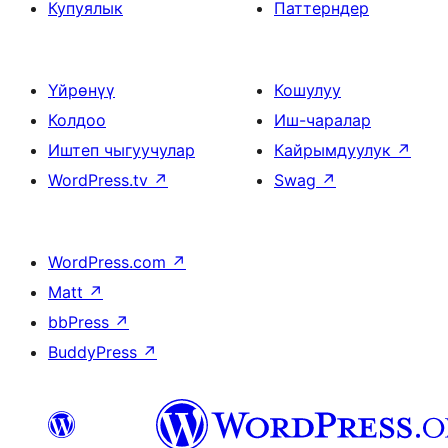
Купуялык
Паттерндер
Үйрөнүү
Кошулуу
Колдоо
Иш-чаралар
Иштеп чыгуучулар
Кайрымдуулук
↗
WordPress.tv
↗
Swag
↗
WordPress.com
↗
Matt
↗
bbPress
↗
BuddyPress
↗