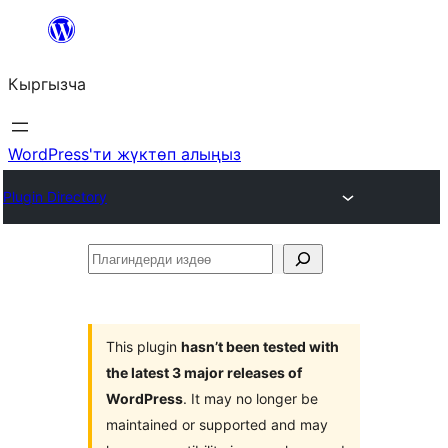
Мазмунга
өтүү
Кыргызча
WordPress'ти жүктөп алыңыз
Plugin Directory
Плагиндерди
издөө
This plugin
hasn’t been tested with
the latest 3 major releases of
WordPress
. It may no longer be
maintained or supported and may