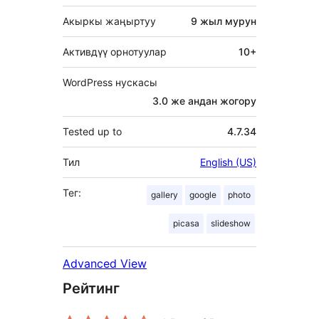
Акыркы жаңыртуу
9 жыл
мурун
Активдүү орнотуулар
10+
WordPress нускасы
3.0 же андан жогору
Tested up to
4.7.34
Тил
English (US)
Тег:
gallery
google
photo
picasa
slideshow
Advanced View
Рейтинг