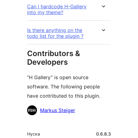
Can I hardcode H-Gallery
into my theme?
Is there anything on the
todo list for the plugin ?
Contributors &
Developers
“H Gallery” is open source
software. The following people
have contributed to this plugin.
Мүчөлөрү
Markus Steiger
Мета
Нуска
0.6.8.3