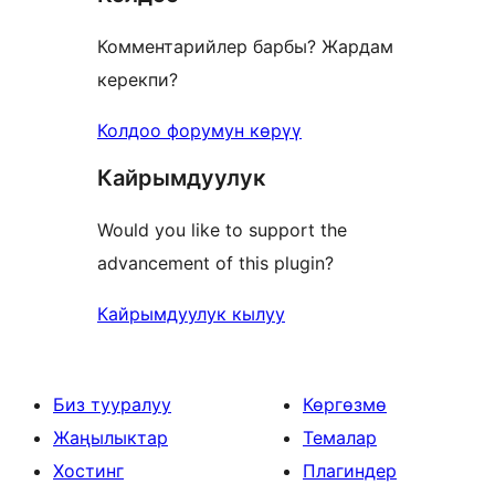
Комментарийлер барбы? Жардам
керекпи?
Колдоо форумун көрүү
Кайрымдуулук
Would you like to support the
advancement of this plugin?
Кайрымдуулук кылуу
Биз тууралуу
Көргөзмө
Жаңылыктар
Темалар
Хостинг
Плагиндер