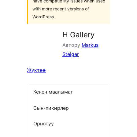
have compatibility issues when used
with more recent versions of
WordPress.
H Gallery
Автору
Markus
Steiger
Жүктөө
Кенен маалымат
Сын-пикирлер
Орнотуу