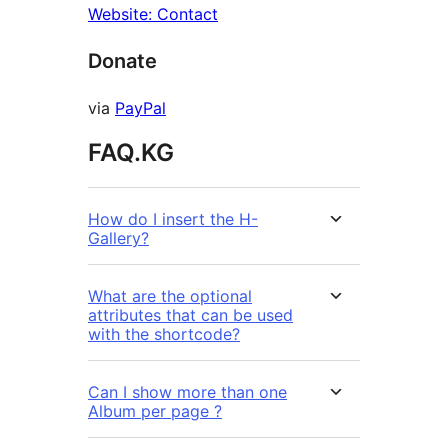
Website: Contact
Donate
via
PayPal
FAQ.KG
How do I insert the H-
Gallery?
What are the optional
attributes that can be used
with the shortcode?
Can I show more than one
Album per page ?