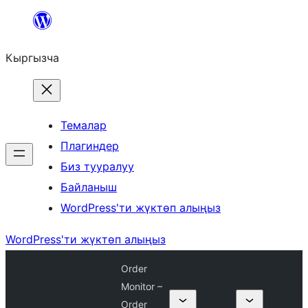
Мазмунга
өтүү
Кыргызча
Темалар
Плагиндер
Биз тууралуу
Байланыш
WordPress'ти жүктөп алыңыз
WordPress'ти жүктөп алыңыз
Order
Monitor –
Order