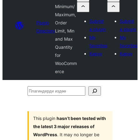
Minimum/
Maximum,
Submit
Submit
Plugin
Order
a plugin
a plugin
Directory
Limit, Min
My
My
and Max
favorites
favorites
Quantity
Кирүү
Кирүү
for
WooComm
erce
Плагиндерди
издөө
This plugin
hasn’t been tested with
the latest 3 major releases of
WordPress
. It may no longer be