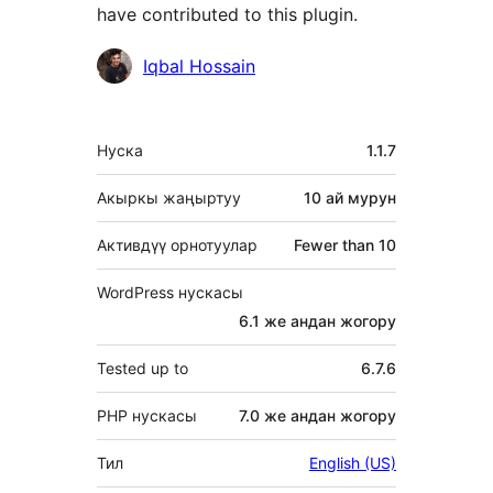
have contributed to this plugin.
Мүчөлөрү
Iqbal Hossain
Мета
Нуска
1.1.7
Акыркы жаңыртуу
10 ай
мурун
Активдүү орнотуулар
Fewer than 10
WordPress нускасы
6.1 же андан жогору
Tested up to
6.7.6
PHP нускасы
7.0 же андан жогору
Тил
English (US)