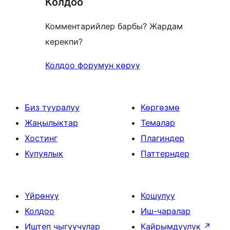
Колдоо
Комментарийлер барбы? Жардам
керекпи?
Колдоо форумун көрүү
Биз тууралуу
Көргөзмө
Жаңылыктар
Темалар
Хостинг
Плагиндер
Купуялык
Паттерндер
Үйрөнүү
Кошулуу
Колдоо
Иш-чаралар
Иштеп чыгуучулар
Кайрымдуулук
↗