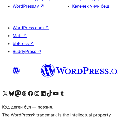
WordPress.tv
↗
Келечек үчүн беш
WordPress.com
↗
Matt
↗
bbPress
↗
BuddyPress
↗
Visit our X (formerly Twitter) account
Visit our Bluesky account
Биздин Mastodon түрмөгүбүзгө баш багыңыз
Visit our Threads account
Биздин Facebook баракчабызга кириңиз
Биздин Instagram баракчабызга баш багыңыз
Биздин LinkedIn баракчабызга баш багыңыз
Visit our TikTok account
Visit our YouTube channel
Visit our Tumblr account
Код деген бул — поэзия.
The WordPress® trademark is the intellectual property