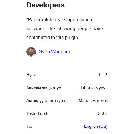
Developers
“Pagerank tools” is open source
software. The following people have
contributed to this plugin.
Мүчөлөрү
Sven Wagener
Мета
Нуска
1.1.5
Акыркы жаңыртуу
14 жыл
мурун
Активдүү орнотуулар
Маалымат жок
Tested up to
3.0.5
Тил
English (US)