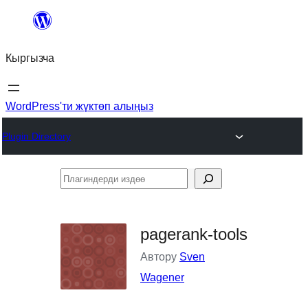
Мазмунга
өтүү
Кыргызча
WordPress'ти жүктөп алыңыз
Plugin Directory
Плагиндерди
издөө
pagerank-tools
Автору
Sven
Wagener