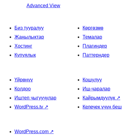
Advanced View
Биз тууралуу
Көргөзмө
Жаңылыктар
Темалар
Хостинг
Плагиндер
Купуялык
Паттерндер
Үйрөнүү
Кошулуу
Колдоо
Иш-чаралар
Иштеп чыгуучулар
Кайрымдуулук
↗
WordPress.tv
↗
Келечек үчүн беш
WordPress.com
↗