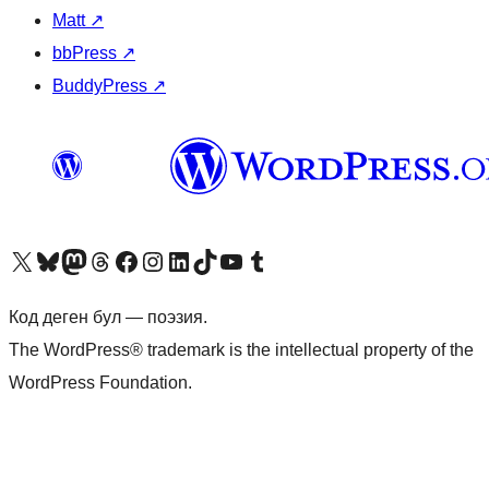
Matt
↗
bbPress
↗
BuddyPress
↗
Visit our X (formerly Twitter) account
Visit our Bluesky account
Биздин Mastodon түрмөгүбүзгө баш багыңыз
Visit our Threads account
Биздин Facebook баракчабызга кириңиз
Биздин Instagram баракчабызга баш багыңыз
Биздин LinkedIn баракчабызга баш багыңыз
Visit our TikTok account
Visit our YouTube channel
Visit our Tumblr account
Код деген бул — поэзия.
The WordPress® trademark is the intellectual property of the
WordPress Foundation.