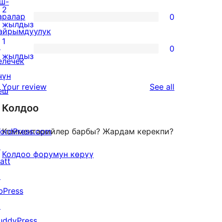
ш-
reviews
3-
2
аралар
0
star
0
жылдыз
айрымдуулук
review
2-
1
↗
0
star
0
жылдыз
елечек
reviews
1-
чүн
star
reviews
Your review
See all
еш
reviews
Колдоо
ordPress.com
Комментарийлер барбы? Жардам керекпи?
↗
Колдоо форумун көрүү
att
↗
bPress
↗
uddyPress