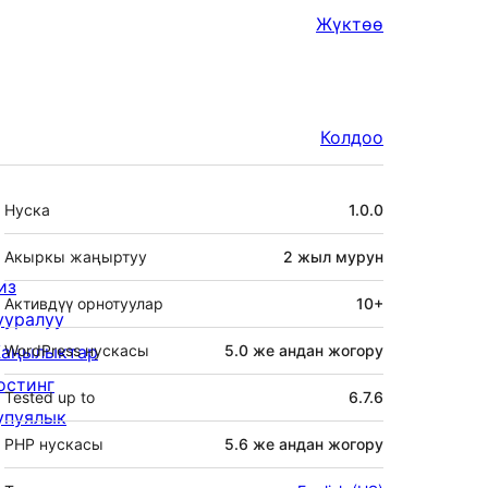
Жүктөө
Колдоо
Мета
Нуска
1.0.0
Акыркы жаңыртуу
2 жыл
мурун
из
Активдүү орнотуулар
10+
ууралуу
аңылыктар
WordPress нускасы
5.0 же андан жогору
остинг
Tested up to
6.7.6
упуялык
PHP нускасы
5.6 же андан жогору