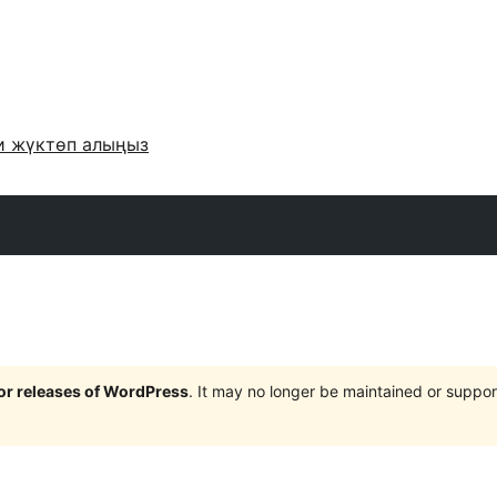
и жүктөп алыңыз
jor releases of WordPress
. It may no longer be maintained or supp