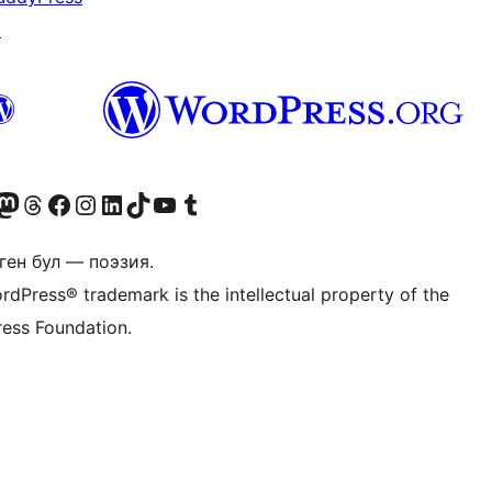
↗
Twitter) account
r Bluesky account
здин Mastodon түрмөгүбүзгө баш багыңыз
Visit our Threads account
Биздин Facebook баракчабызга кириңиз
Биздин Instagram баракчабызга баш багыңыз
Биздин LinkedIn баракчабызга баш багыңыз
Visit our TikTok account
Visit our YouTube channel
Visit our Tumblr account
ген бул — поэзия.
rdPress® trademark is the intellectual property of the
ess Foundation.