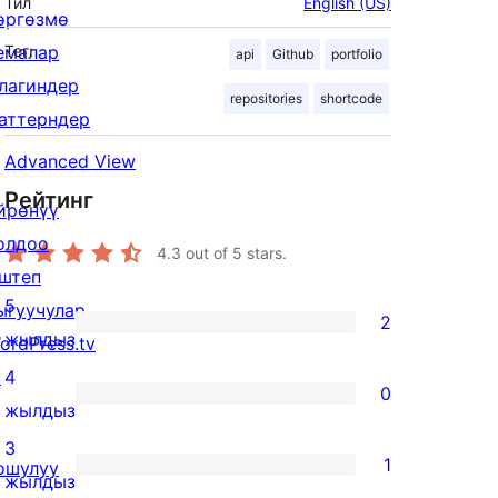
Тил
English (US)
өргөзмө
емалар
Тег:
api
Github
portfolio
лагиндер
repositories
shortcode
аттерндер
Advanced View
Рейтинг
йрөнүү
олдоо
4.3
out of 5 stars.
штеп
5
ыгуучулар
2
2
жылдыз
ordPress.tv
5-
↗
4
0
star
0
жылдыз
reviews
4-
3
1
ошулуу
star
1
жылдыз