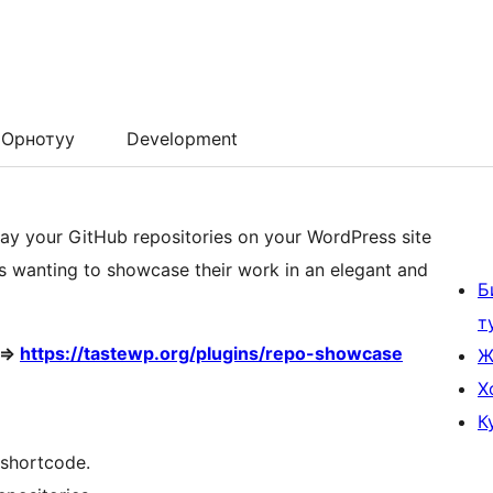
Орнотуу
Development
lay your GitHub repositories on your WordPress site
s wanting to showcase their work in an elegant and
Б
т
 =>
https://tastewp.org/plugins/repo-showcase
Ж
Х
К
 shortcode.