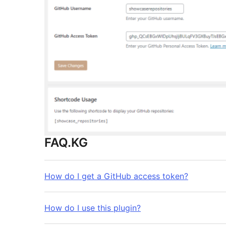
FAQ.KG
How do I get a GitHub access token?
How do I use this plugin?