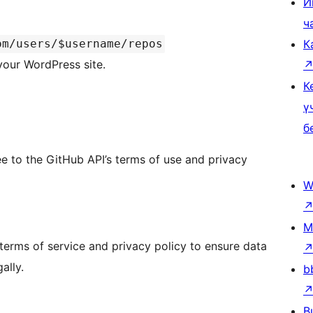
И
ч
om/users/$username/repos
К
your WordPress site.
К
ү
б
e to the GitHub API’s terms of use and privacy
W
M
erms of service and privacy policy to ensure data
ally.
b
B