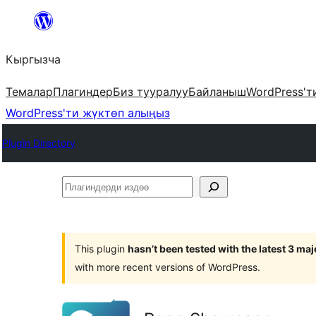
Мазмунга
өтүү
Кыргызча
Темалар
Плагиндер
Биз тууралуу
Байланыш
WordPress'т
WordPress'ти жүктөп алыңыз
Plugin Directory
Плагиндерди
издөө
This plugin
hasn’t been tested with the latest 3 ma
with more recent versions of WordPress.