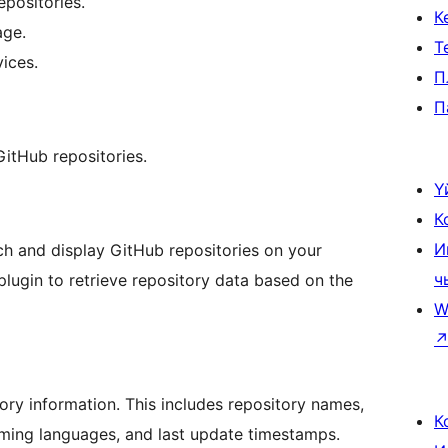
epositories.
К
age.
Т
ices.
П
П
GitHub repositories.
Ү
К
И
ch and display GitHub repositories on your
ч
 plugin to retrieve repository data based on the
W
ory information. This includes repository names,
К
mming languages, and last update timestamps.