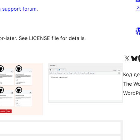
n support forum
.
later. See LICENSE file for details.
Visit our X (formerly 
Visit ou
Би
Код де
The Wo
WordPr