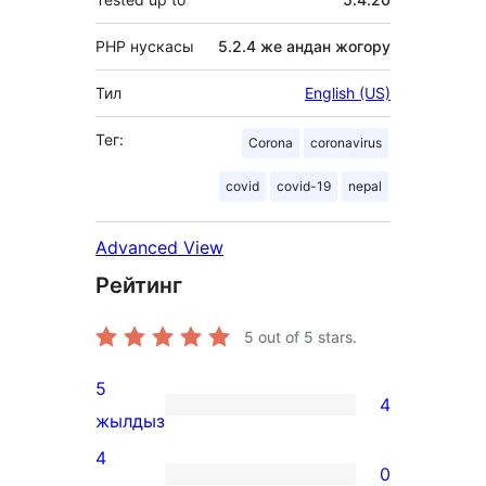
PHP нускасы
5.2.4 же андан жогору
Тил
English (US)
Тег:
Corona
coronavirus
covid
covid-19
nepal
Advanced View
Рейтинг
5
out of 5 stars.
5
4
4
жылдыз
5-
4
0
star