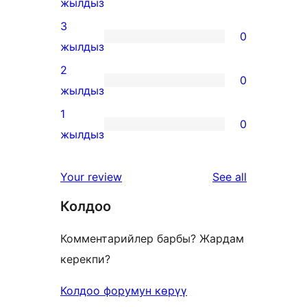
0
жылдыз
reviews
4-
3
0
star
0
жылдыз
reviews
3-
2
0
star
0
жылдыз
reviews
2-
1
0
star
0
жылдыз
reviews
1-
star
reviews
Your review
See all
reviews
Колдоо
Комментарийлер барбы? Жардам
керекпи?
Колдоо форумун көрүү