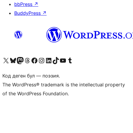
bbPress
↗
BuddyPress
↗
Visit our X (formerly Twitter) account
Visit our Bluesky account
Биздин Mastodon түрмөгүбүзгө баш багыңыз
Visit our Threads account
Биздин Facebook баракчабызга кириңиз
Биздин Instagram баракчабызга баш багыңыз
Биздин LinkedIn баракчабызга баш багыңыз
Visit our TikTok account
Visit our YouTube channel
Visit our Tumblr account
Код деген бул — поэзия.
The WordPress® trademark is the intellectual property
of the WordPress Foundation.