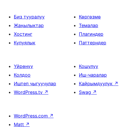
Биз тууралуу
Көргөзмө
Жаңылыктар
Темалар
Хостинг
Плагиндер
Купуялык
Паттерндер
Үйрөнүү
Кошулуу
Колдоо
Иш-чаралар
Иштеп чыгуучулар
Кайрымдуулук
↗
WordPress.tv
↗
Swag
↗
WordPress.com
↗
Matt
↗