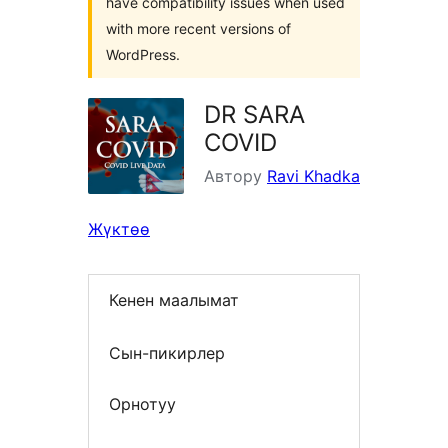
have compatibility issues when used
with more recent versions of
WordPress.
DR SARA
COVID
Автору
Ravi Khadka
Жүктөө
Кенен маалымат
Сын-пикирлер
Орнотуу