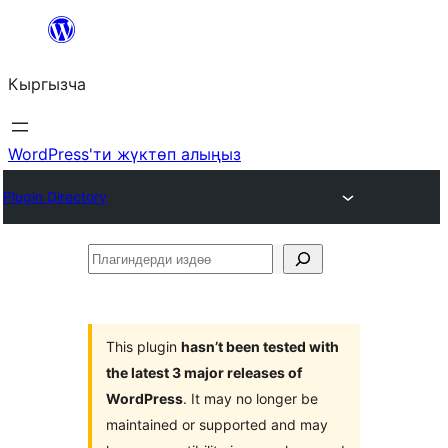
Мазмунга
өтүү
Кыргызча
WordPress'ти жүктөп алыңыз
Plugin Directory
Плагиндерди
издөө
This plugin
hasn’t been tested with
the latest 3 major releases of
WordPress
. It may no longer be
maintained or supported and may