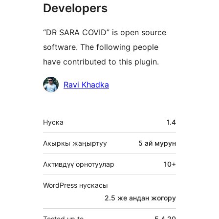
Developers
“DR SARA COVID” is open source
software. The following people
have contributed to this plugin.
Мүчөлөрү
Ravi Khadka
Мета
Нуска
1.4
Акыркы жаңыртуу
5 ай
мурун
Активдүү орнотуулар
10+
WordPress нускасы
2.5 же андан жогору
Tested up to
5.4.20