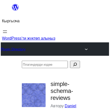
Мазмунга
өтүү
Кыргызча
WordPress'ти жүктөп алыңыз
Plugin Directory
Плагиндерди
издөө
simple-
schema-
reviews
Автору
Daniel