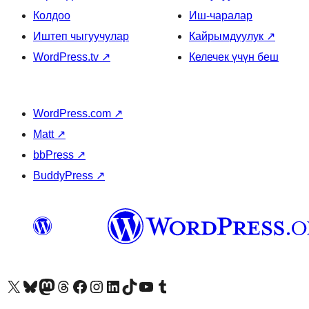
Колдоо
Иш-чаралар
Иштеп чыгуучулар
Кайрымдуулук
↗
WordPress.tv
↗
Келечек үчүн беш
WordPress.com
↗
Matt
↗
bbPress
↗
BuddyPress
↗
Visit our X (formerly Twitter) account
Visit our Bluesky account
Биздин Mastodon түрмөгүбүзгө баш багыңыз
Visit our Threads account
Биздин Facebook баракчабызга кириңиз
Биздин Instagram баракчабызга баш багыңыз
Биздин LinkedIn баракчабызга баш багыңыз
Visit our TikTok account
Visit our YouTube channel
Visit our Tumblr account