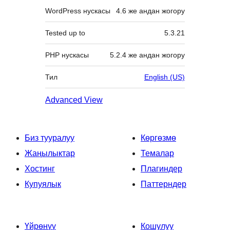
WordPress нускасы
4.6 же андан жогору
Tested up to
5.3.21
PHP нускасы
5.2.4 же андан жогору
Тил
English (US)
Advanced View
Биз тууралуу
Көргөзмө
Жаңылыктар
Темалар
Хостинг
Плагиндер
Купуялык
Паттерндер
Үйрөнүү
Кошулуу