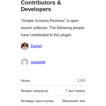
Contributors &
Developers
“Simple Schema Reviews” is open
source software. The following people
have contributed to this plugin.
Мүчөлөрү
Daniel
seoperth
Мета
Нуска
1.0.0
Акыркы жаңыртуу
7 жыл
мурун
Активдүү орнотуулар
Маалымат жок