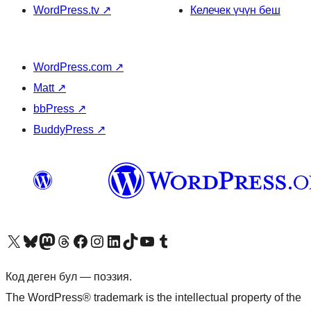
WordPress.tv
↗
Келечек үчүн беш
WordPress.com
↗
Matt
↗
bbPress
↗
BuddyPress
↗
Visit our X (formerly Twitter) account
Visit our Bluesky account
Биздин Mastodon түрмөгүбүзгө баш багыңыз
Visit our Threads account
Биздин Facebook баракчабызга кириңиз
Биздин Instagram баракчабызга баш багыңыз
Биздин LinkedIn баракчабызга баш багыңыз
Visit our TikTok account
Visit our YouTube channel
Visit our Tumblr account
Код деген бул — поэзия.
The WordPress® trademark is the intellectual property of the