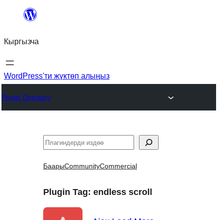
Мазмунга
өтүү
Кыргызча
WordPress'ти жүктөп алыңыз
Plugin Directory
Издөө
Баары
Community
Commercial
Plugin Tag:
endless scroll