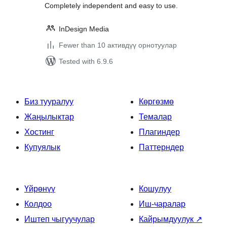
Completely independent and easy to use.
InDesign Media
Fewer than 10 активдүү орнотуулар
Tested with 6.9.6
Биз тууралуу
Көргөзмө
Жаңылыктар
Темалар
Хостинг
Плагиндер
Купуялык
Паттерндер
Үйрөнүү
Кошулуу
Колдоо
Иш-чаралар
Иштеп чыгуучулар
Кайрымдуулук
↗