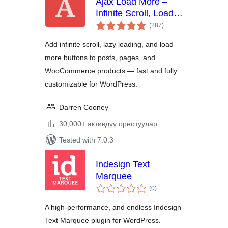
Ajax Load More –
Infinite Scroll, Load
total
More, & Lazy Load
(287
)
ratings
Add infinite scroll, lazy loading, and load
more buttons to posts, pages, and
WooCommerce products — fast and fully
customizable for WordPress.
Darren Cooney
30,000+ активдүү орнотуулар
Tested with 7.0.3
Indesign Text
Marquee
total
(0
)
ratings
A high-performance, and endless Indesign
Text Marquee plugin for WordPress.