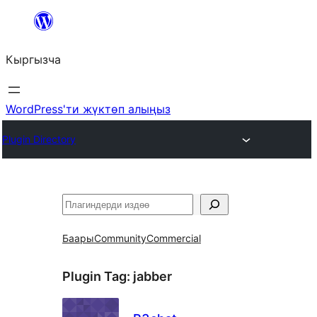
Мазмунга
өтүү
Кыргызча
WordPress'ти жүктөп алыңыз
Plugin Directory
Издөө
Баары
Community
Commercial
Plugin Tag:
jabber