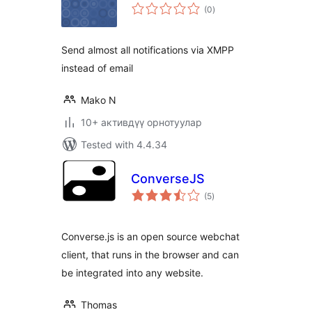
total
(0
)
ratings
Send almost all notifications via XMPP
instead of email
Mako N
10+ активдүү орнотуулар
Tested with 4.4.34
ConverseJS
total
(5
)
ratings
Converse.js is an open source webchat
client, that runs in the browser and can
be integrated into any website.
Thomas