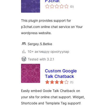
P3chat
total
(0
)
ratings
This plugin provides support for
p3chat.com online chat service on Your
wordpress website.
Sergey.S.Betke
10+ активдүү орнотуулар
Tested with 3.2.1
Custom Google
Talk Chatback
total
(1
)
ratings
Easily embed Goole Talk Chatback on
your site for online chat support. Widget,
Shortcode and Template Tag support!