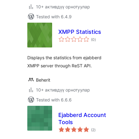
10+ активдүү орнотуулар
Tested with 6.4.9
XMPP Statistics
total
(0
)
ratings
Displays the statistics from ejabberd
XMPP server through ReST API.
Beherit
10+ активдүү орнотуулар
Tested with 6.6.6
Ejabberd Account
Tools
total
(2
)
ratings