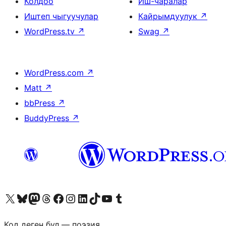
Колдоо
Иш-чаралар
Иштеп чыгуучулар
Кайрымдуулук
↗
WordPress.tv
↗
Swag
↗
WordPress.com
↗
Matt
↗
bbPress
↗
BuddyPress
↗
Visit our X (formerly Twitter) account
Visit our Bluesky account
Биздин Mastodon түрмөгүбүзгө баш багыңыз
Visit our Threads account
Биздин Facebook баракчабызга кириңиз
Биздин Instagram баракчабызга баш багыңыз
Биздин LinkedIn баракчабызга баш багыңыз
Visit our TikTok account
Visit our YouTube channel
Visit our Tumblr account
Код деген бул — поэзия.