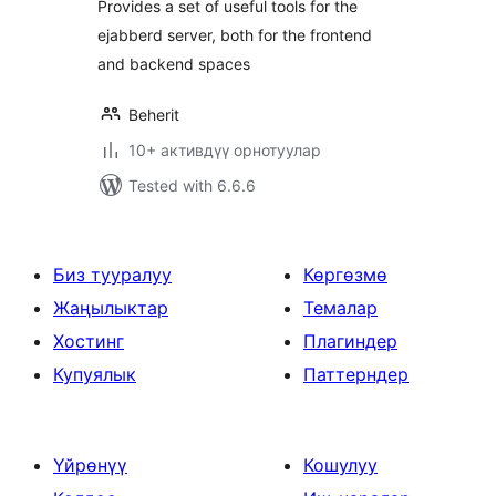
Provides a set of useful tools for the
ejabberd server, both for the frontend
and backend spaces
Beherit
10+ активдүү орнотуулар
Tested with 6.6.6
Биз тууралуу
Көргөзмө
Жаңылыктар
Темалар
Хостинг
Плагиндер
Купуялык
Паттерндер
Үйрөнүү
Кошулуу