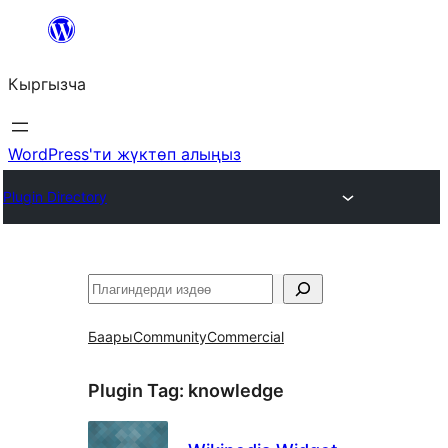
Мазмунга
өтүү
Кыргызча
WordPress'ти жүктөп алыңыз
Plugin Directory
Издөө
Баары
Community
Commercial
Plugin Tag:
knowledge