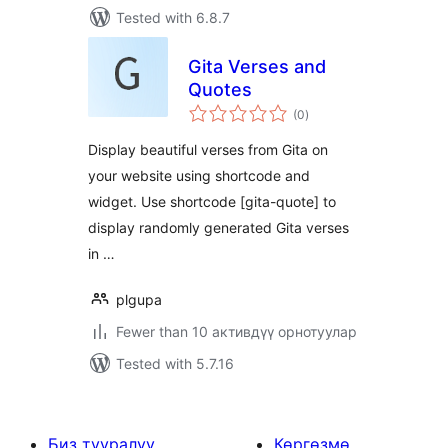
Tested with 6.8.7
Gita Verses and
Quotes
total
(0
)
ratings
Display beautiful verses from Gita on
your website using shortcode and
widget. Use shortcode [gita-quote] to
display randomly generated Gita verses
in …
plgupa
Fewer than 10 активдүү орнотуулар
Tested with 5.7.16
Биз тууралуу
Көргөзмө