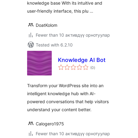
knowledge base With its intuitive and
user-friendly interface, this plu …
DoatKolom
Fewer than 10 активдүү орнотуулар
Tested with 6.2.10
Knowledge AI Bot
total
(0
)
ratings
Transform your WordPress site into an
intelligent knowledge hub with AI-
powered conversations that help visitors
understand your content better.
Calogero1975
Fewer than 10 активдүү орнотуулар