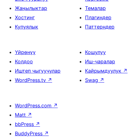
Жаңылыктар
Темалар
Хостинг
Плагиндер
Купуялык
Паттерндер
Үйрөнүү
Кошулуу
Колдоо
Иш-чаралар
Иштеп чыгуучулар
Кайрымдуулук
↗
WordPress.tv
↗
Swag
↗
WordPress.com
↗
Matt
↗
bbPress
↗
BuddyPress
↗