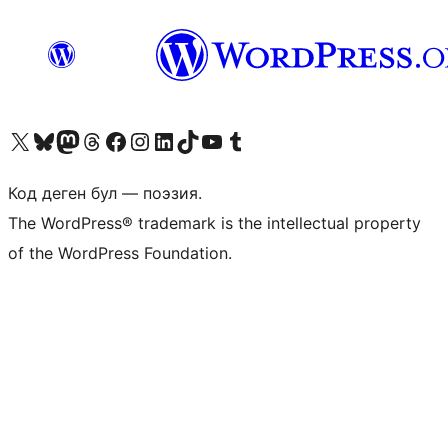
Visit our X (formerly Twitter) account
Visit our Bluesky account
Биздин Mastodon түрмөгүбүзгө баш багыңыз
Visit our Threads account
Биздин Facebook баракчабызга кириңиз
Биздин Instagram баракчабызга баш багыңыз
Биздин LinkedIn баракчабызга баш багыңыз
Visit our TikTok account
Visit our YouTube channel
Visit our Tumblr account
Код деген бул — поэзия.
The WordPress® trademark is the intellectual property
of the WordPress Foundation.