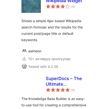
Wikipedia Widget
total
(1
)
ratings
Shows a simple Ajax based Wikipedia
search-formular and the results for the
current post/page title or default
keywords.
asimeon
10+ активдүү орнотуулар
Tested with 4.2.39
SuperDocs – The
Ultimate
total
Knowledge Base,
(1
)
ratings
Wiki And
The Knowledge Base Builder is an easy-
Documentation
to-use tool for creating a comprehensive
Builder