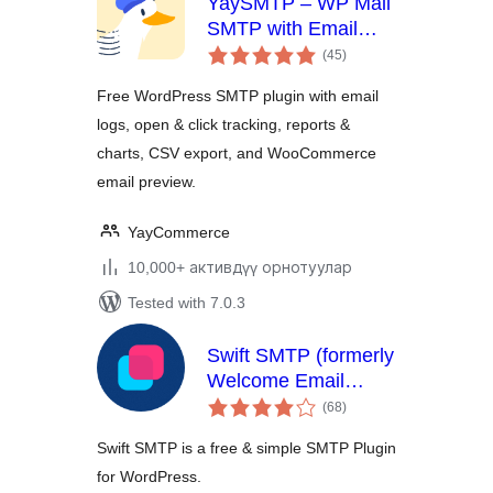
YaySMTP – WP Mail
SMTP with Email
total
Logs, Tracking &
(45
)
ratings
Reports
Free WordPress SMTP plugin with email
logs, open & click tracking, reports &
charts, CSV export, and WooCommerce
email preview.
YayCommerce
10,000+ активдүү орнотуулар
Tested with 7.0.3
Swift SMTP (formerly
Welcome Email
total
Editor)
(68
)
ratings
Swift SMTP is a free & simple SMTP Plugin
for WordPress.