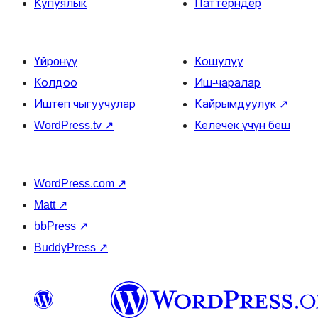
Купуялык
Паттерндер
Үйрөнүү
Кошулуу
Колдоо
Иш-чаралар
Иштеп чыгуучулар
Кайрымдуулук
↗
WordPress.tv
↗
Келечек үчүн беш
WordPress.com
↗
Matt
↗
bbPress
↗
BuddyPress
↗