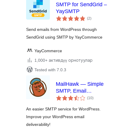
SMTP for SendGrid –
YaySMTP
total
(2
)
ratings
Send emails from WordPress through
SendGrid using SMTP by YayCommerce
YayCommerce
1,000+ активдүү орнотуулар
Tested with 7.0.3
MailHawk — Simple
SMTP, Email
total
Delivery, and Email
(10
)
ratings
Logging
An easier SMTP service for WordPress.
Improve your WordPress email
deliverability!