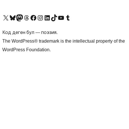
Visit our X (formerly Twitter) account
Visit our Bluesky account
Биздин Mastodon түрмөгүбүзгө баш багыңыз
Visit our Threads account
Биздин Facebook баракчабызга кириңиз
Биздин Instagram баракчабызга баш багыңыз
Биздин LinkedIn баракчабызга баш багыңыз
Visit our TikTok account
Visit our YouTube channel
Visit our Tumblr account
Код деген бул — поэзия.
The WordPress® trademark is the intellectual property of the
WordPress Foundation.