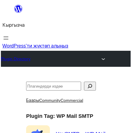
Мазмунга
өтүү
Кыргызча
WordPress'ти жүктөп алыңыз
Plugin Directory
Издөө
Баары
Community
Commercial
Plugin Tag:
WP Mail SMTP