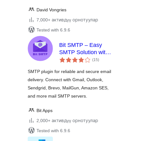
David Vongries
7,000+ активдүү орнотуулар
Tested with 6.9.6
Bit SMTP – Easy
SMTP Solution with
total
Email Logs
(15
)
ratings
SMTP plugin for reliable and secure email
delivery. Connect with Gmail, Outlook,
Sendgrid, Brevo, MailGun, Amazon SES,
and more mail SMTP servers.
Bit Apps
2,000+ активдүү орнотуулар
Tested with 6.9.6