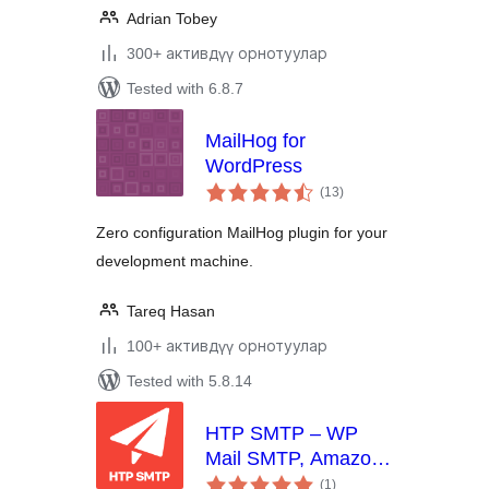
Adrian Tobey
300+ активдүү орнотуулар
Tested with 6.8.7
MailHog for
WordPress
total
(13
)
ratings
Zero configuration MailHog plugin for your
development machine.
Tareq Hasan
100+ активдүү орнотуулар
Tested with 5.8.14
HTP SMTP – WP
Mail SMTP, Amazon
total
SES, SendGrid,
(1
)