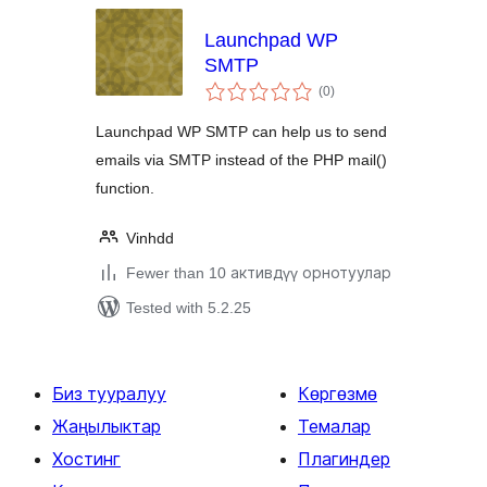
Launchpad WP
SMTP
total
(0
)
ratings
Launchpad WP SMTP can help us to send
emails via SMTP instead of the PHP mail()
function.
Vinhdd
Fewer than 10 активдүү орнотуулар
Tested with 5.2.25
Биз тууралуу
Көргөзмө
Жаңылыктар
Темалар
Хостинг
Плагиндер