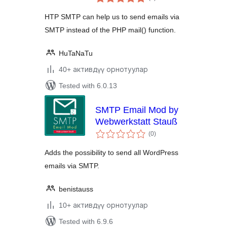
ratings
MailGun and Any
HTP SMTP can help us to send emails via
SMTP Connector
SMTP instead of the PHP mail() function.
Plugin
HuTaNaTu
40+ активдүү орнотуулар
Tested with 6.0.13
SMTP Email Mod by
Webwerkstatt Stauß
total
(0
)
ratings
Adds the possibility to send all WordPress
emails via SMTP.
benistauss
10+ активдүү орнотуулар
Tested with 6.9.6