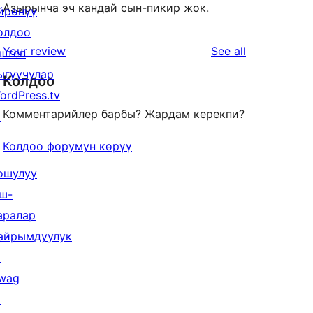
Азырынча эч кандай сын-пикир жок.
йрөнүү
олдоо
reviews
Your review
See all
штеп
ыгуучулар
Колдоо
ordPress.tv
Комментарийлер барбы? Жардам керекпи?
↗
Колдоо форумун көрүү
ошулуу
ш-
аралар
айрымдуулук
↗
wag
↗