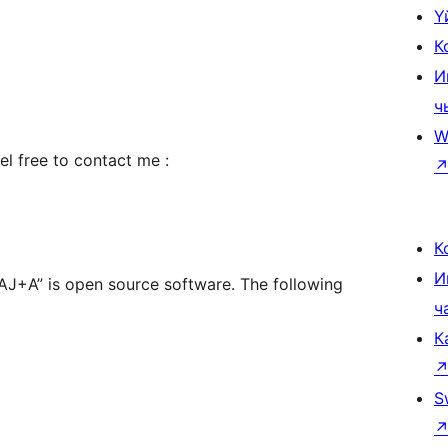
Ү
К
И
ч
W
el free to contact me :
К
И
 MAJ+A” is open source software. The following
ч
К
S