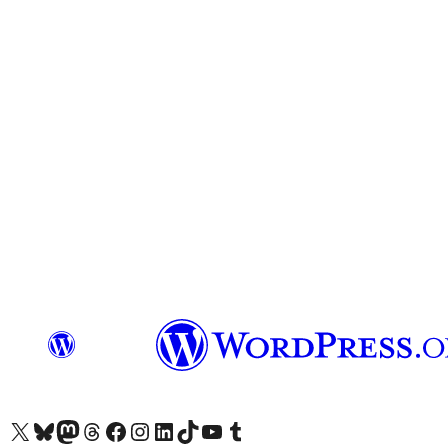
Visit our X (formerly Twitter) account
Visit our Bluesky account
Биздин Mastodon түрмөгүбүзгө баш багыңыз
Visit our Threads account
Биздин Facebook баракчабызга кириңиз
Биздин Instagram баракчабызга баш багыңыз
Биздин LinkedIn баракчабызга баш багыңыз
Visit our TikTok account
Visit our YouTube channel
Visit our Tumblr account