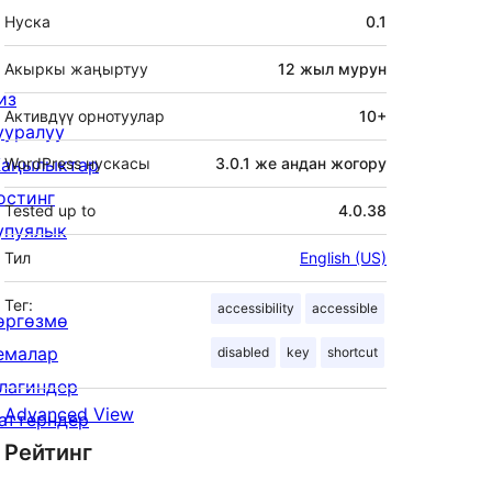
Мета
Нуска
0.1
Акыркы жаңыртуу
12 жыл
мурун
из
Активдүү орнотуулар
10+
ууралуу
аңылыктар
WordPress нускасы
3.0.1 же андан жогору
остинг
Tested up to
4.0.38
упуялык
Тил
English (US)
Тег:
accessibility
accessible
өргөзмө
емалар
disabled
key
shortcut
лагиндер
Advanced View
аттерндер
Рейтинг