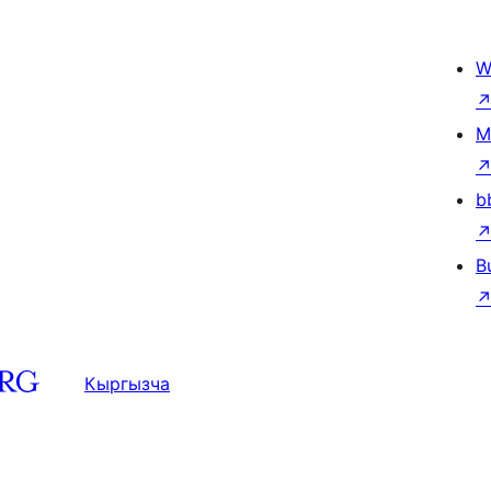
W
M
b
B
Кыргызча