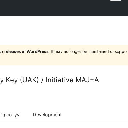
jor releases of WordPress
. It may no longer be maintained or supp
ty Key (UAK) / Initiative MAJ+A
Орнотуу
Development