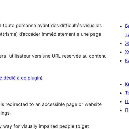
 à toute personne ayant des difficultés visuelles
Б
lettrisme) d’accéder immédiatement à une page
т
Ж
Х
era l’utilisateur vers une URL reservée au contenu
К
e dédié à ce plugin)
К
Т
П
is redirected to an accessible page or website
П
ings.
sy way for visually impaired people to get