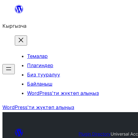
Мазмунга
өтүү
Кыргызча
Темалар
Плагиндер
Биз тууралуу
Байланыш
WordPress'ти жүктөп алыңыз
WordPress'ти жүктөп алыңыз
Plugin Directory
Universal Acc