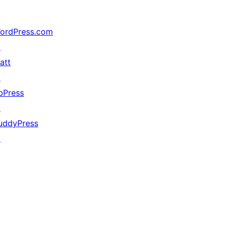
ordPress.com
↗
att
↗
bPress
↗
uddyPress
↗