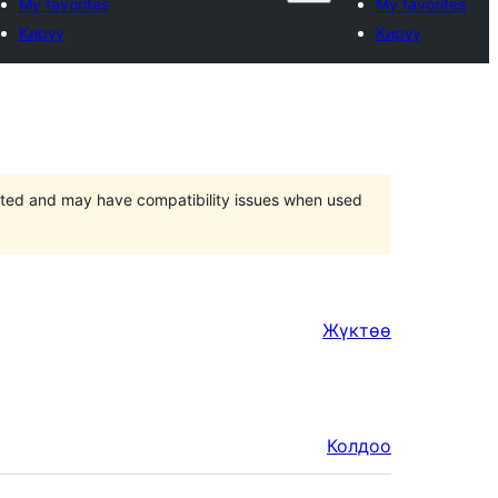
My favorites
My favorites
Кирүү
Кирүү
orted and may have compatibility issues when used
Жүктөө
Колдоо