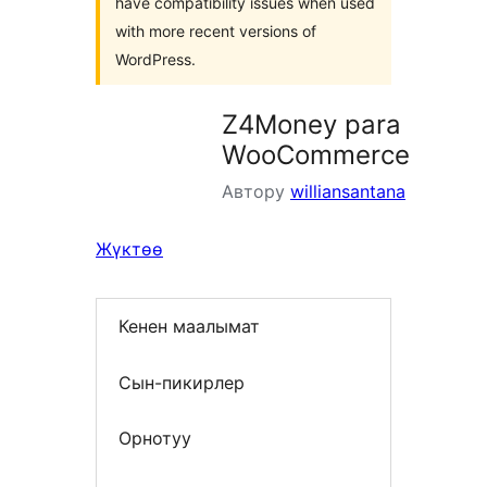
have compatibility issues when used
with more recent versions of
WordPress.
Z4Money para
WooCommerce
Автору
williansantana
Жүктөө
Кенен маалымат
Сын-пикирлер
Орнотуу