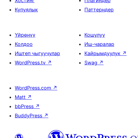
Хостинг
Плагиндер
Купуялык
Паттерндер
Үйрөнүү
Кошулуу
Колдоо
Иш-чаралар
Иштеп чыгуучулар
Кайрымдуулук
↗
WordPress.tv
↗
Swag
↗
WordPress.com
↗
Matt
↗
bbPress
↗
BuddyPress
↗