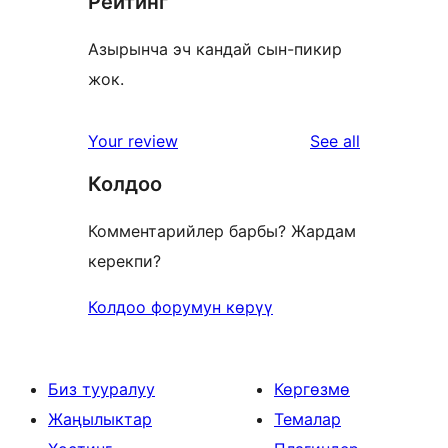
Рейтинг
Азырынча эч кандай сын-пикир
жок.
reviews
Your review
See all
Колдоо
Комментарийлер барбы? Жардам
керекпи?
Колдоо форумун көрүү
Биз тууралуу
Көргөзмө
Жаңылыктар
Темалар