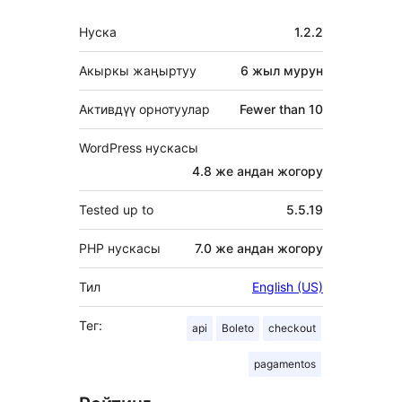
Мета
Нуска
1.2.2
Акыркы жаңыртуу
6 жыл
мурун
Активдүү орнотуулар
Fewer than 10
WordPress нускасы
4.8 же андан жогору
Tested up to
5.5.19
PHP нускасы
7.0 же андан жогору
Тил
English (US)
Тег:
api
Boleto
checkout
pagamentos