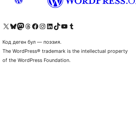
Visit our X (formerly Twitter) account
Visit our Bluesky account
Биздин Mastodon түрмөгүбүзгө баш багыңыз
Visit our Threads account
Биздин Facebook баракчабызга кириңиз
Биздин Instagram баракчабызга баш багыңыз
Биздин LinkedIn баракчабызга баш багыңыз
Visit our TikTok account
Visit our YouTube channel
Visit our Tumblr account
Код деген бул — поэзия.
The WordPress® trademark is the intellectual property
of the WordPress Foundation.