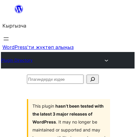
Мазмунга
өтүү
Кыргызча
WordPress'ти жүктөп алыңыз
Plugin Directory
Плагиндерди
издөө
This plugin
hasn’t been tested with
the latest 3 major releases of
WordPress
. It may no longer be
maintained or supported and may