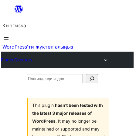
Мазмунга
өтүү
Кыргызча
WordPress'ти жүктөп алыңыз
Plugin Directory
Плагиндерди
издөө
This plugin
hasn’t been tested with
the latest 3 major releases of
WordPress
. It may no longer be
maintained or supported and may