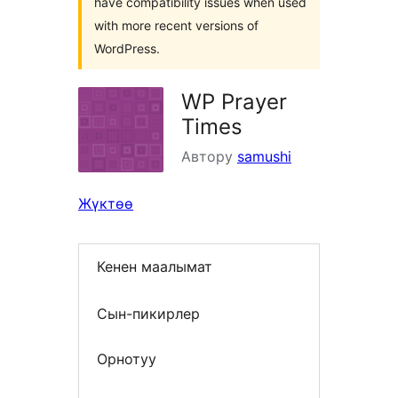
have compatibility issues when used
with more recent versions of
WordPress.
WP Prayer
Times
Автору
samushi
Жүктөө
Кенен маалымат
Сын-пикирлер
Орнотуу