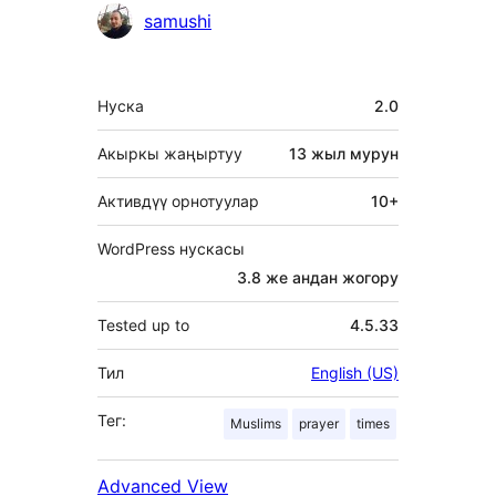
Мүчөлөрү
samushi
Мета
Нуска
2.0
Акыркы жаңыртуу
13 жыл
мурун
Активдүү орнотуулар
10+
WordPress нускасы
3.8 же андан жогору
Tested up to
4.5.33
Тил
English (US)
Тег:
Muslims
prayer
times
Advanced View