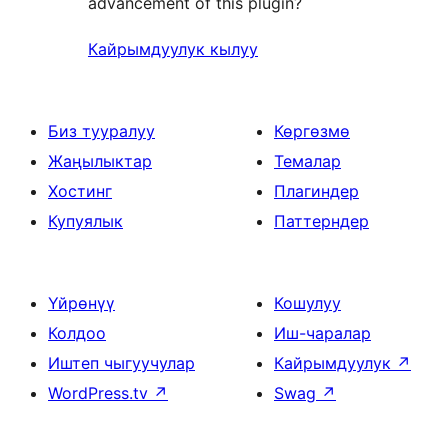
advancement of this plugin?
Кайрымдуулук кылуу
Биз тууралуу
Көргөзмө
Жаңылыктар
Темалар
Хостинг
Плагиндер
Купуялык
Паттерндер
Үйрөнүү
Кошулуу
Колдоо
Иш-чаралар
Иштеп чыгуучулар
Кайрымдуулук
↗
WordPress.tv
↗
Swag
↗