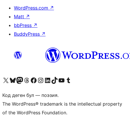
WordPress.com
↗
Matt
↗
bbPress
↗
BuddyPress
↗
Visit our X (formerly Twitter) account
Visit our Bluesky account
Биздин Mastodon түрмөгүбүзгө баш багыңыз
Visit our Threads account
Биздин Facebook баракчабызга кириңиз
Биздин Instagram баракчабызга баш багыңыз
Биздин LinkedIn баракчабызга баш багыңыз
Visit our TikTok account
Visit our YouTube channel
Visit our Tumblr account
Код деген бул — поэзия.
The WordPress® trademark is the intellectual property
of the WordPress Foundation.