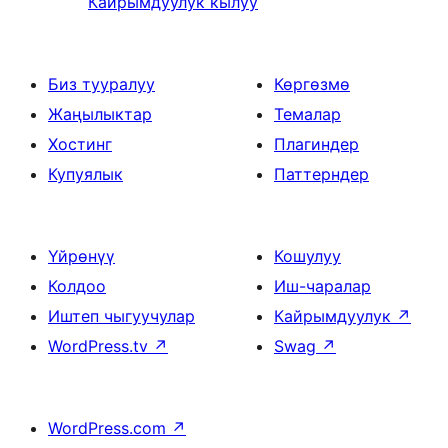
Кайрымдуулук кылуу
Биз тууралуу
Көргөзмө
Жаңылыктар
Темалар
Хостинг
Плагиндер
Купуялык
Паттерндер
Үйрөнүү
Кошулуу
Колдоо
Иш-чаралар
Иштеп чыгуучулар
Кайрымдуулук
↗
WordPress.tv
↗
Swag
↗
WordPress.com
↗