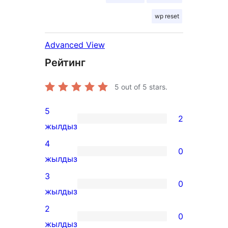
wp reset
Advanced View
Рейтинг
5
out of 5 stars.
5
2
2
жылдыз
5-
4
0
star
0
жылдыз
reviews
4-
3
0
star
0
жылдыз
reviews
3-
2
0
star
0
жылдыз