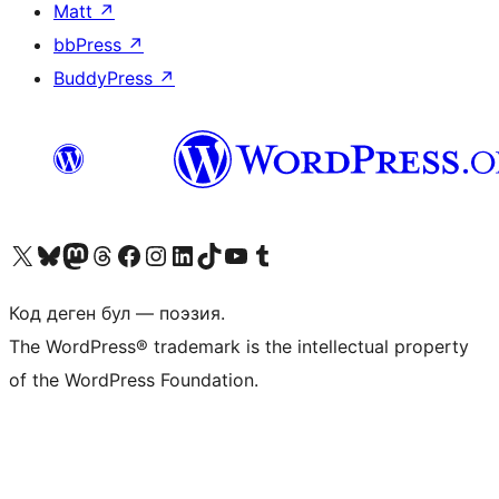
Matt
↗
bbPress
↗
BuddyPress
↗
Visit our X (formerly Twitter) account
Visit our Bluesky account
Биздин Mastodon түрмөгүбүзгө баш багыңыз
Visit our Threads account
Биздин Facebook баракчабызга кириңиз
Биздин Instagram баракчабызга баш багыңыз
Биздин LinkedIn баракчабызга баш багыңыз
Visit our TikTok account
Visit our YouTube channel
Visit our Tumblr account
Код деген бул — поэзия.
The WordPress® trademark is the intellectual property
of the WordPress Foundation.