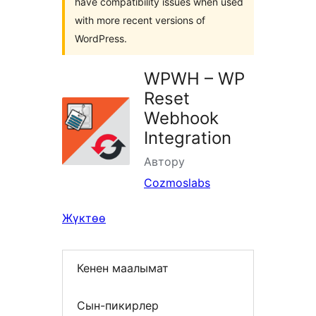
have compatibility issues when used
with more recent versions of
WordPress.
WPWH – WP
Reset
Webhook
Integration
Автору
Cozmoslabs
Жүктөө
Кенен маалымат
Сын-пикирлер