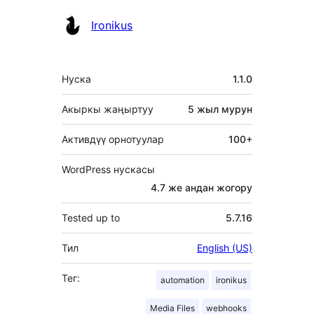
Ironikus
Мета
Нуска
1.1.0
Акыркы жаңыртуу
5 жыл
мурун
Активдүү орнотуулар
100+
WordPress нускасы
4.7 же андан жогору
Tested up to
5.7.16
Тил
English (US)
Тег:
automation
ironikus
Media Files
webhooks