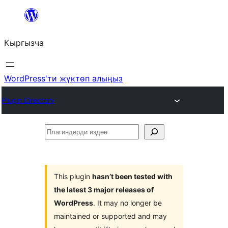
Мазмунга
өтүү
Кыргызча
WordPress'ти жүктөп алыңыз
Plugin Directory
Плагиндерди
издөө
This plugin
hasn’t been tested with
the latest 3 major releases of
WordPress
. It may no longer be
maintained or supported and may