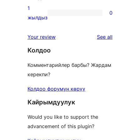
reviews
2-
1
0
star
0
жылдыз
reviews
1-
star
reviews
Your review
See all
reviews
Колдоо
Комментарийлер барбы? Жардам
керекпи?
Колдоо форумун көрүү
Кайрымдуулук
Would you like to support the
advancement of this plugin?