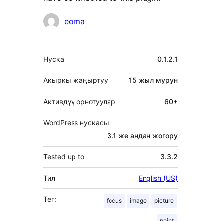
Мүчөлөрү
eoma
Мета
Нуска
0.1.2.1
Акыркы жаңыртуу
15 жыл
мурун
Активдүү орнотуулар
60+
WordPress нускасы
3.1 же андан жогору
Tested up to
3.3.2
Тил
English (US)
Тег:
focus
image
picture
point