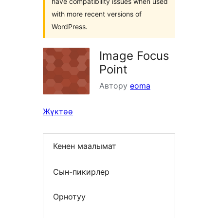
have compatibility issues when used
with more recent versions of
WordPress.
Image Focus
Point
Автору
eoma
Жүктөө
Кенен маалымат
Сын-пикирлер
Орнотуу