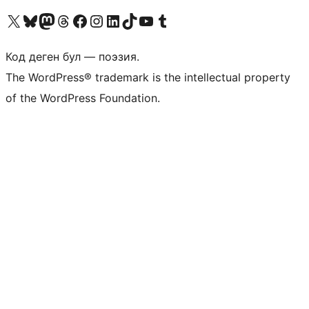
Visit our X (formerly Twitter) account
Visit our Bluesky account
Биздин Mastodon түрмөгүбүзгө баш багыңыз
Visit our Threads account
Биздин Facebook баракчабызга кириңиз
Биздин Instagram баракчабызга баш багыңыз
Биздин LinkedIn баракчабызга баш багыңыз
Visit our TikTok account
Visit our YouTube channel
Visit our Tumblr account
Код деген бул — поэзия.
The WordPress® trademark is the intellectual property
of the WordPress Foundation.