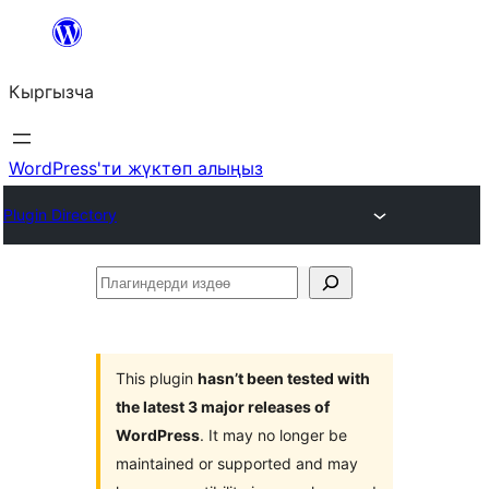
Мазмунга
өтүү
Кыргызча
WordPress'ти жүктөп алыңыз
Plugin Directory
Плагиндерди
издөө
This plugin
hasn’t been tested with
the latest 3 major releases of
WordPress
. It may no longer be
maintained or supported and may