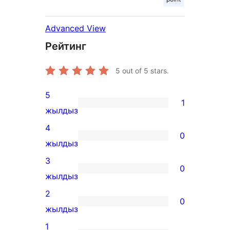
Advanced View
Рейтинг
5
out of 5 stars.
5
1
1
жылдыз
5-
4
0
star
0
жылдыз
review
4-
3
0
star
0
жылдыз
reviews
3-
2
0
star
0
жылдыз
reviews
2-
1