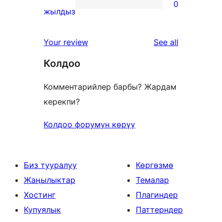
0
star
0
жылдыз
reviews
1-
star
reviews
Your review
See all
reviews
Колдоо
Комментарийлер барбы? Жардам
керекпи?
Колдоо форумун көрүү
Биз тууралуу
Көргөзмө
Жаңылыктар
Темалар
Хостинг
Плагиндер
Купуялык
Паттерндер