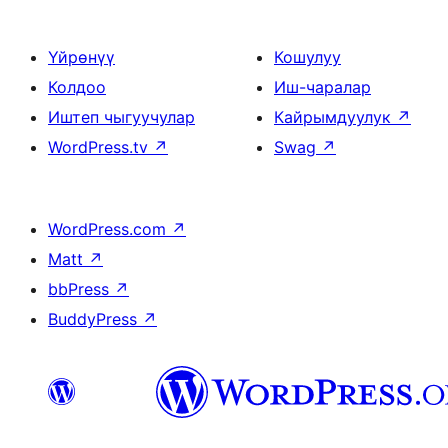
Үйрөнүү
Кошулуу
Колдоо
Иш-чаралар
Иштеп чыгуучулар
Кайрымдуулук
↗
WordPress.tv
↗
Swag
↗
WordPress.com
↗
Matt
↗
bbPress
↗
BuddyPress
↗