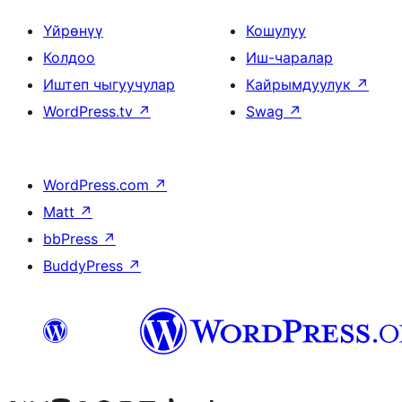
Үйрөнүү
Кошулуу
Колдоо
Иш-чаралар
Иштеп чыгуучулар
Кайрымдуулук
↗
WordPress.tv
↗
Swag
↗
WordPress.com
↗
Matt
↗
bbPress
↗
BuddyPress
↗