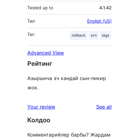
Tested up to
4.1.42
Тил
English (US)
Тег:
rollback
svn
tags
Advanced View
Рейтинг
Азырынча эч кандай сын-пикир
жок.
reviews
Your review
See all
Колдоо
Комментарийлер барбы? Жардам