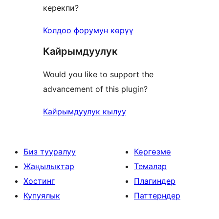
керекпи?
Колдоо форумун көрүү
Кайрымдуулук
Would you like to support the
advancement of this plugin?
Кайрымдуулук кылуу
Биз тууралуу
Көргөзмө
Жаңылыктар
Темалар
Хостинг
Плагиндер
Купуялык
Паттерндер