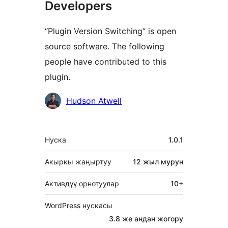
Developers
“Plugin Version Switching” is open
source software. The following
people have contributed to this
plugin.
Мүчөлөрү
Hudson Atwell
Мета
Нуска
1.0.1
Акыркы жаңыртуу
12 жыл
мурун
Активдүү орнотуулар
10+
WordPress нускасы
3.8 же андан жогору