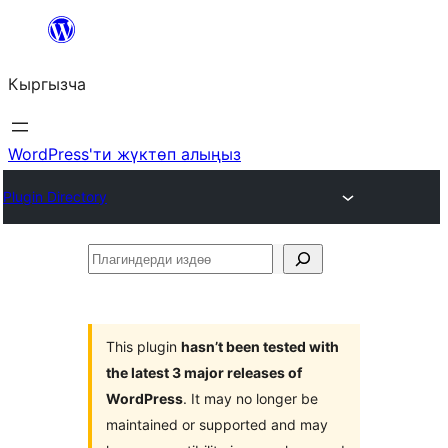
Мазмунга
өтүү
Кыргызча
WordPress'ти жүктөп алыңыз
Plugin Directory
Плагиндерди
издөө
This plugin
hasn’t been tested with
the latest 3 major releases of
WordPress
. It may no longer be
maintained or supported and may