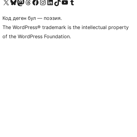
Visit our X (formerly Twitter) account
Visit our Bluesky account
Биздин Mastodon түрмөгүбүзгө баш багыңыз
Visit our Threads account
Биздин Facebook баракчабызга кириңиз
Биздин Instagram баракчабызга баш багыңыз
Биздин LinkedIn баракчабызга баш багыңыз
Visit our TikTok account
Visit our YouTube channel
Visit our Tumblr account
Код деген бул — поэзия.
The WordPress® trademark is the intellectual property
of the WordPress Foundation.