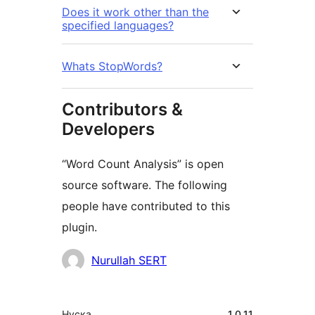
Does it work other than the
specified languages?
Whats StopWords?
Contributors &
Developers
“Word Count Analysis” is open
source software. The following
people have contributed to this
plugin.
Мүчөлөрү
Nurullah SERT
Мета
Нуска
1.0.11