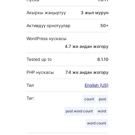
Акыркы жаңыртуу
3 жыл
мурун
Активдүү орнотуулар
50+
WordPress нускасы
4.7 же андан жогору
Tested up to
6.1.10
PHP нускасы
7.4 же андан жогору
Тил
English (US)
Тег:
count
post
post word count
word
word count