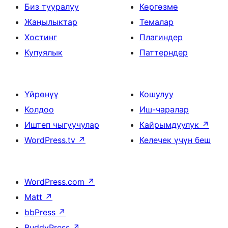
Биз тууралуу
Көргөзмө
Жаңылыктар
Темалар
Хостинг
Плагиндер
Купуялык
Паттерндер
Үйрөнүү
Кошулуу
Колдоо
Иш-чаралар
Иштеп чыгуучулар
Кайрымдуулук
↗
WordPress.tv
↗
Келечек үчүн беш
WordPress.com
↗
Matt
↗
bbPress
↗
BuddyPress
↗