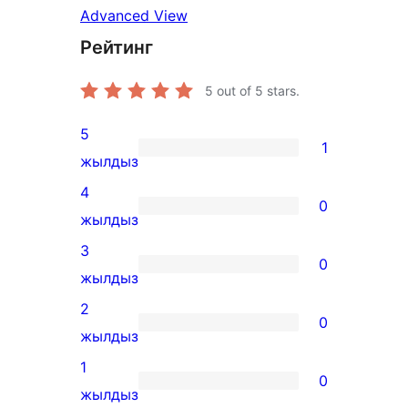
Advanced View
Рейтинг
5
out of 5 stars.
5
1
1
жылдыз
5-
4
0
star
0
жылдыз
review
4-
3
0
star
0
жылдыз
reviews
3-
2
0
star
0
жылдыз
reviews
2-
1
0
star
0
жылдыз