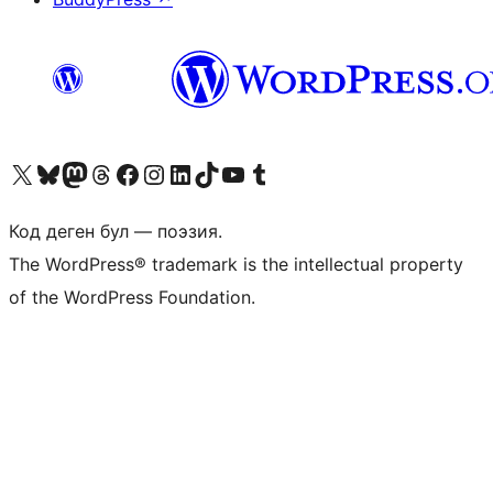
Visit our X (formerly Twitter) account
Visit our Bluesky account
Биздин Mastodon түрмөгүбүзгө баш багыңыз
Visit our Threads account
Биздин Facebook баракчабызга кириңиз
Биздин Instagram баракчабызга баш багыңыз
Биздин LinkedIn баракчабызга баш багыңыз
Visit our TikTok account
Visit our YouTube channel
Visit our Tumblr account
Код деген бул — поэзия.
The WordPress® trademark is the intellectual property
of the WordPress Foundation.