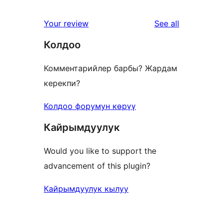
reviews
1-
star
reviews
Your review
See all
reviews
Колдоо
Комментарийлер барбы? Жардам
керекпи?
Колдоо форумун көрүү
Кайрымдуулук
Would you like to support the
advancement of this plugin?
Кайрымдуулук кылуу