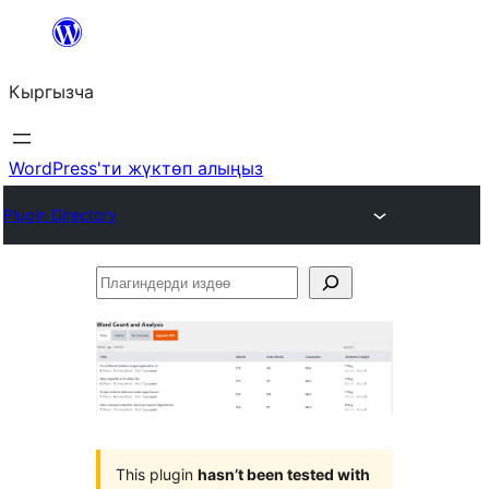
Мазмунга
өтүү
Кыргызча
WordPress'ти жүктөп алыңыз
Plugin Directory
Плагиндерди
издөө
This plugin
hasn’t been tested with